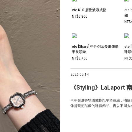
ete K10 層疊波浪戒指
ete
釦
NT$6,800
NT$
ete [Share] 中性俐落長形鍊條
ete
半長項鍊
珠
NT$8,700
NT$
2026.05.14
《Styling》LaLaport
再生銀層疊雙環戒指以平滑曲線，描繪
像是藝術品般的珠寶飾品。再以不同大