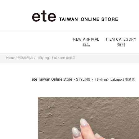
NEW ARRIVAL
ITEM CATEGORY
新品
類別
Home
/
部落格列表
/
《Styling》LaLaport 南港店
ete Taiwan Online Store
STYLING
>
>《Styling》LaLaport 南港店