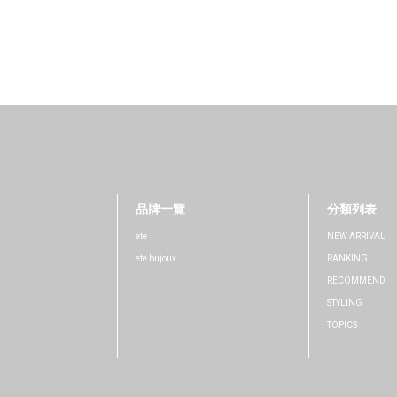
品牌一覽
分類列表
ete
NEW ARRIVAL
ete bujoux
RANKING
RECOMMEND
STYLING
TOPICS