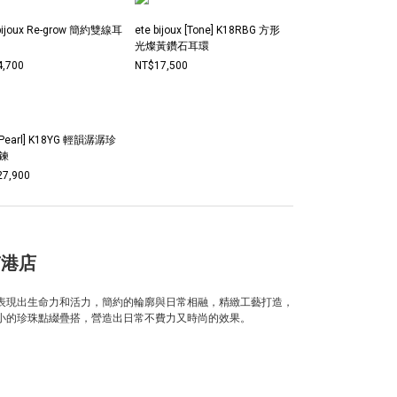
 bijoux Re-grow 簡約雙線耳
ete bijoux [Tone] K18RBG 方形
光燦黃鑽石耳環
4,700
NT$17,500
 [Pearl] K18YG 輕韻潺潺珍
項鍊
27,900
 南港店
表現出生命力和活力，簡約的輪廓與日常相融，精緻工藝打造，
小的珍珠點綴疊搭，營造出日常不費力又時尚的效果。