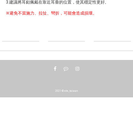
3.建議將耳釦佩戴在靠近耳垂的位置，使其穩定性更好
。
※避免不當施力、拉扯、彎折，可能會造成損壞。
2021 © ete_taiwan