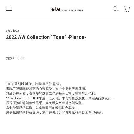
ete bijoux
2022 AW Collection "Tone" -Pierce-
2022.10.06
Tone 系列以"漣漪、波動"為設計靈感，
表現了佩戴珠寶當下的心境感受，在心中泛起美麗漣漪。
無論身在何處，讓喜愛的珠寶陪伴您每個日常，豐富生活色彩。
"Raw Brown Gold" K18米金，以大地、木質等自然意象、精緻美好的設計，
展現優雅曲線與個性風采，完美融入各種膚色與造型。
看似份量感的耳環，以柔軟圓潤的輪廓貼合耳朵，
感受佩戴時的輕盈舒適，適合任何場合和各種風格的日常造型單品。