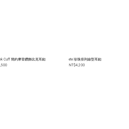
ete Peek Cuff 簡約摩登鑽飾比克耳釦
ete 珍珠排列線型耳釦
,500
NT$4,200