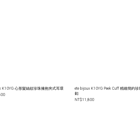
ijoux K10YG 心形髮絲紋珍珠擁抱夾式耳環
ete bijoux K10YG Peek Cuff 精緻
釦
500
NT$11,800