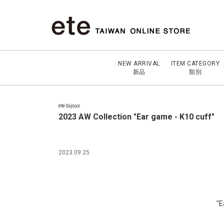
NEW ARRIVAL
ITEM CATEGORY
新品
類別
ete bijoux
2023 AW Collection "Ear game - K10 cuff"
2023.09.25
"