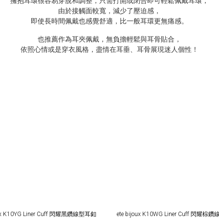
擁抱耳環很容易穿脫和調整，只需打開或閉合即可輕鬆佩戴耳環，
由於接觸面較寬，減少了壓迫感，
即使長時間佩戴也感覺舒適，比一般耳環更無痛感。
也推薦作為耳夾佩戴，無負擔輕鬆與耳骨貼合，
依照心情或是穿衣風格，盡情在耳垂、耳骨展現迷人個性！
joux K10YG Liner Cuff 閃耀黑鑽線型耳釦
ete bijoux K10WG Line