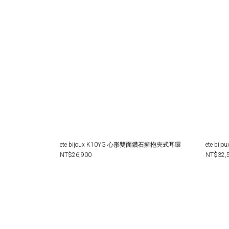
ete bijoux K10YG 心形雙面鑽石擁抱夾式耳環
ete b
NT$26,900
NT$32,