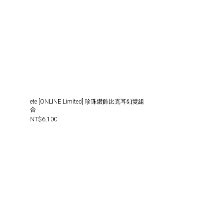
ete [ONLINE Limited] 珍珠鑽飾比克耳釦雙組
合
NT$6,100