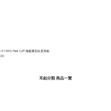
joux K10WG Peek Cuff 海藍寶石比克耳釦
500
耳釦分類 商品一覽