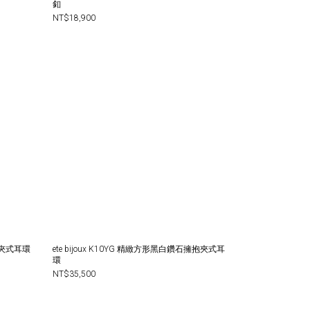
釦
NT$18,900
擁抱夾式耳環
ete bijoux K10YG 精緻方形黑白鑽石擁抱夾式耳
環
NT$35,500