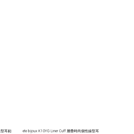
r Cuff 閃耀棕鑽線型耳釦
ete bijoux K10YG Liner Cuff 層疊時尚個性線型耳