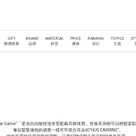
GIFT
BRAND
MATERIAL
PRICE
RANKING
TOPICS
ST
贈禮推薦
品牌
材質
價格
排行
主題
Ear Game"「更加自由愉悅地享受配戴耳飾珠寶」有無耳洞都可以輕鬆駕
像似緊緊擁抱的感覺一樣牢牢抓住耳朵的“HUG EARRING”。