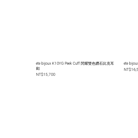
ete bijoux K10YG Peek Cuff 閃耀雙色鑽石比克耳
ete bi
釦
NT$16,
NT$15,700
網路限定商品