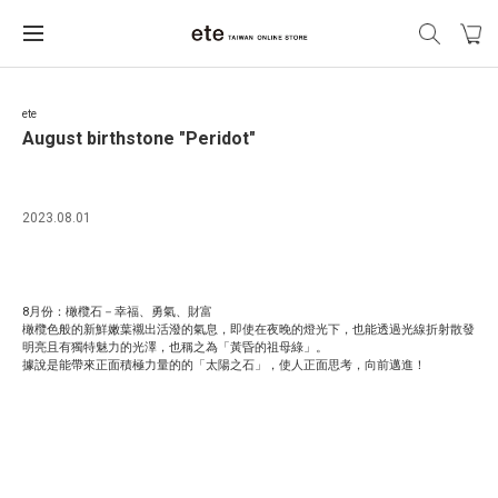
ete
August birthstone "Peridot"
2023.08.01
8月份：橄欖石－幸福、勇氣、財富
橄欖色般的新鮮嫩葉襯出活潑的氣息，即使在夜晚的燈光下，也能透過光線折射散發
明亮且有獨特魅力的光澤，也稱之為「黃昏的祖母綠」。
據說是能帶來正面積極力量的的「太陽之石」，使人正面思考，向前邁進！