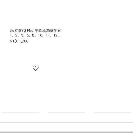
ete K18YG Fleur芙蓉耳環(誕生石
1、2、3、6、8、10、11、12
月)
NT$11,200