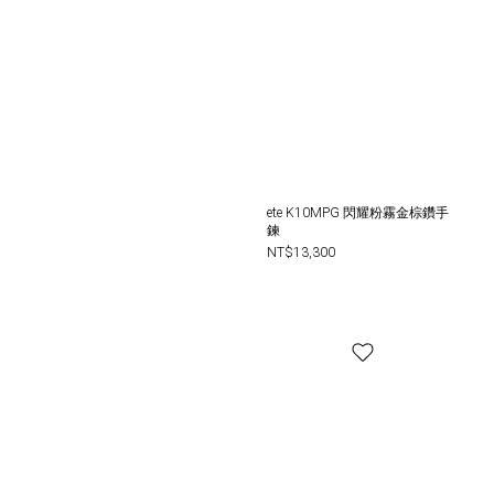
ete K10MPG 閃耀粉霧金棕鑽手
鍊
NT$13,300