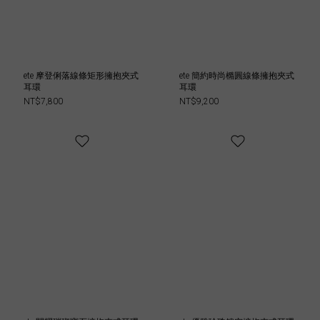
ete 摩登俐落線條矩形擁抱夾式
ete 簡約時尚橢圓線條擁抱夾式
耳環
耳環
NT$7,800
NT$9,200