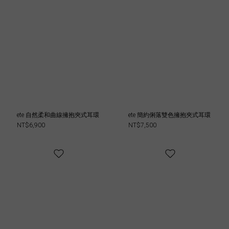
ete 自然柔和曲線擁抱夾式耳環
ete 簡約俐落雙色擁抱夾式耳環
NT$6,900
NT$7,500