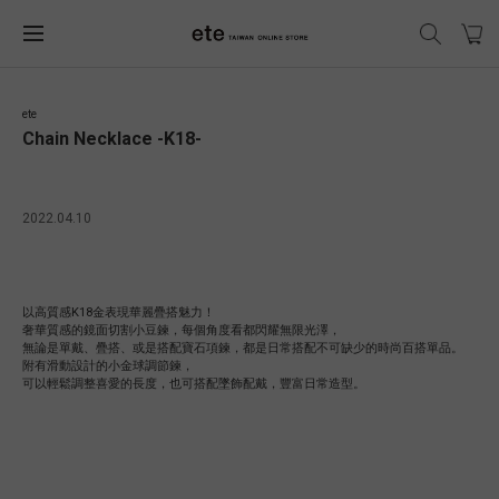
ete
Chain Necklace -K18-
2022.04.10
以高質感K18金表現華麗疊搭魅力！
奢華質感的鏡面切割小豆鍊，每個角度看都閃耀無限光澤，
無論是單戴、疊搭、或是搭配寶石項鍊，都是日常搭配不可缺少的時尚百搭單品。
附有滑動設計的小金球調節鍊，
可以輕鬆調整喜愛的長度，也可搭配墜飾配戴，豐富日常造型。