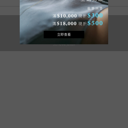
2021 © ete_taiwan