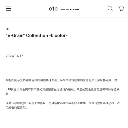
ete
"e-Grain" Collection -bicolor-
2024.04.16
帶有閃閃發光的鉑金色穀粒切割轉珠系列，
時尚而隨性的華麗設計可與任何風格融為一體。
K18黃金與鉑金獨有的閃爍光彩使整體顯得優雅而精緻。華麗的雙色設計營造出時尚摩登風
格。
佩戴長項鍊使脖子看起來很修長。可以搭配高領毛衣和貼身服飾，也適合疊搭其他項鍊，表
現輕奢時髦造型。