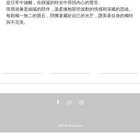
從日常中抽離，在靜謐的時光中尋找內心的聲音。
珠寶就像是細膩的陪伴，溫柔擁抱那些波動的情感和深藏的思緒。
每顆獨一無二的寶石，閃爍著屬於自己的光芒，讚美著自身的獨特
與不完美。
2021 © ete_taiwan