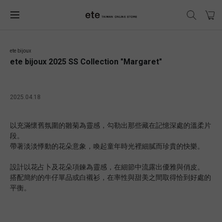
ete bijoux
ete bijoux 2025 SS Collection "Margaret"
2025.04.18
以充滿懷舊氛圍的雛菊為靈感，勾勒出那些藏在記憶深處的溫柔片
段。
帶著淡淡悸動的花朵意象，喚起童年時光裡細膩而珍貴的快樂。
設計以花占卜及花朵項鍊為靈感，在細節中流露出優雅與俏皮。
搭配簡約的牛仔單品或白襯衫，在率性與甜美之間取得恰到好處的
平衡。