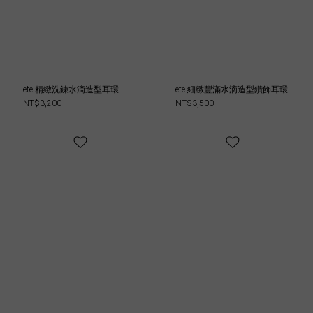
ete 精緻洗鍊水滴造型耳環
ete 細緻豐滿水滴造型鑽飾耳環
NT$3,200
NT$3,500