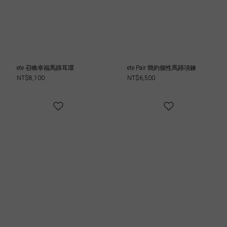
ete 召喚幸福馬蹄耳環
ete Pair 簡約個性馬蹄項鍊
NT$8,100
NT$6,500