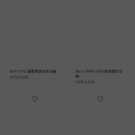
ete K10YG 層疊馬蹄珍珠項鍊
ete K10MPG MINI馬蹄鑽石項
鍊
NT$13,600
NT$14,500