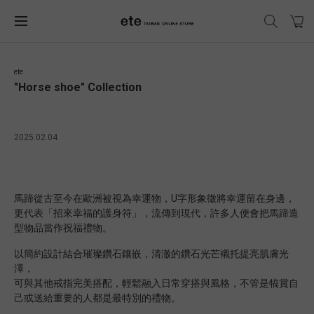
ete
"Horse shoe" Collection
2025.02.04
馬蹄從古至今在歐洲被視為幸運物，U字形象徵將幸運留在身邊，
更代表「招來幸福的護身符」，流傳到現代，許多人便會把馬蹄造
型物品當作祝福禮物。
以簡約設計結合璀璨鑽石鑲嵌，清澈的鑽石光芒襯托提亮肌膚光
澤，
可與其他戒指完美搭配，輕鬆融入日常穿搭與風格，不管是犒賞自
己或送給重要的人都是最特別的禮物。