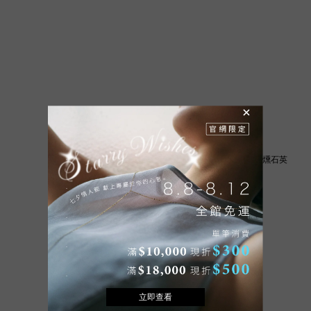
ete K18YG L'ecrin 檸檬/煙燻石英
一字造型項鍊
NT$31,500