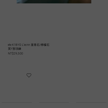
ete K18YG L'ecrin 堇青石/檸檬石
英Y形項鍊
NT$29,500