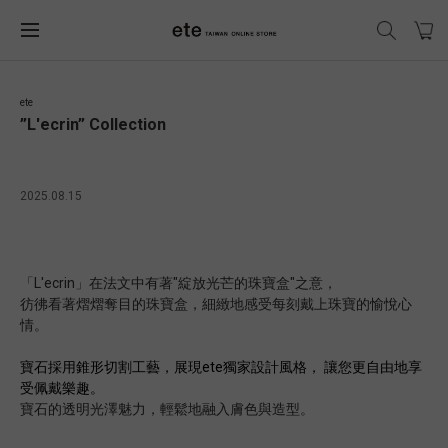
ete
”L'ecrin” Collection
2025.08.15
「L'ecrin」在法文中有著"綻放光芒的珠寶盒"之意，
彷彿看著熠熠奪目的珠寶盒，細緻地感受每刻戴上珠寶的愉悅心
情。
寶石採用錐形切割工藝，
展現ete獨家設計風格， 讓您更自由地享
受佩戴樂趣。
寶石的透明光澤魅力，輕鬆地融入膚色與造型。