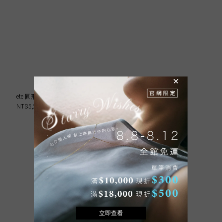
ete 圓形鑽飾釦環夾式耳環
NT$5,200