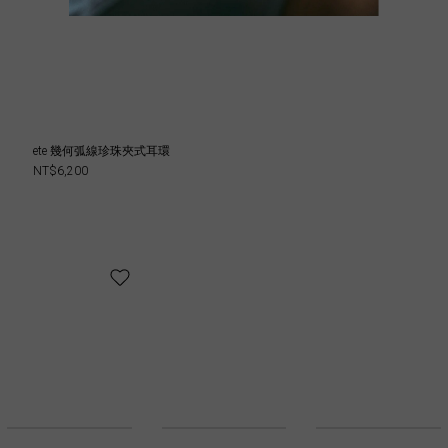
ete 幾何弧線珍珠夾式耳環
NT$6,200