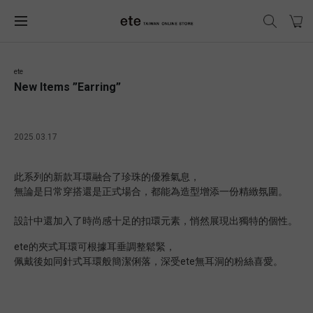
ete
New Items ”Earring”
2025.03.17
此系列的新款耳環融合了珍珠的優雅氣息，
無論是日常穿搭還是正式場合，都能為造型增添一份精緻氛圍。
設計中還加入了時尚感十足的扣環元素，悄然展現出獨特的個性。
ete的夾式耳環可根據耳垂調整鬆緊，
佩戴後如同針式耳環般簡潔俐落，深受ete無耳洞的粉絲喜愛。