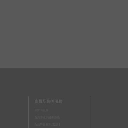
會員及售後服務
新會員註冊
會員等級與紅利點數
全品牌會員制度說明