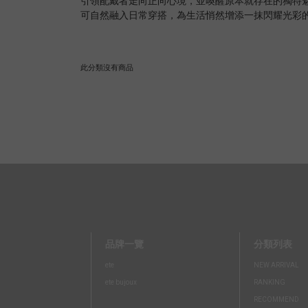
引領配戴者走向正向心境，並喚醒原本就存在的獨特
可自然融入日常穿搭，為生活悄然增添一抹閃耀光彩
此分類沒有商品
品牌一覽
分類列表
ete
NEW ARRIVAL
ete bujoux
RANKING
RECOMMEND