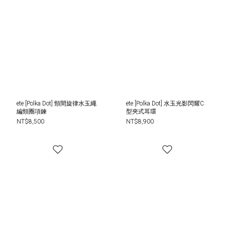
ete [Polka Dot] 頸間旋律水玉繩
ete [Polka Dot] 水玉光影閃耀C
編頸圈項鍊
型夾式耳環
NT$8,500
NT$8,900