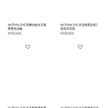
ete [Polka Dot] 閃爍光點水玉垂
ete [Polka Dot] 水玉輕柔詩意C
墜雙色項鍊
型夾式耳環
NT$4,600
NT$9,800