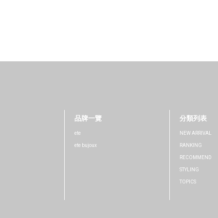
品牌一覽
分類列表
ete
NEW ARRIVAL
ete bujoux
RANKING
RECOMMEND
STYLING
TOPICS