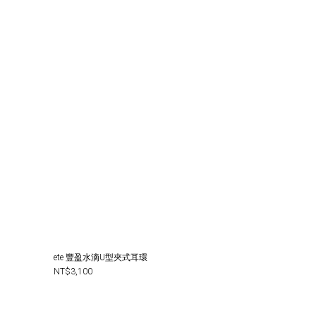
ete 豐盈水滴U型夾式耳環
NT$3,100