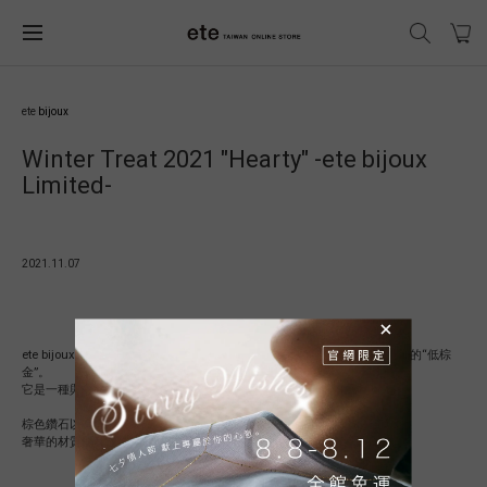
ete
bijoux
Winter Treat 2021 "Hearty" -ete bijoux
Limited-
2021.11.07
ete bijoux限定商品，穿著帶有大地和樹木的細微差別的自然而沉穩的外觀的“低棕
金”。
它是一種與裸露皮膚和優雅光澤完美融合的顏色。
棕色鑽石以有機形式鑲嵌。
奢華的材質使其成為成年女性的完美飾面。