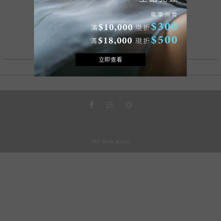
2021 © ete_taiwan