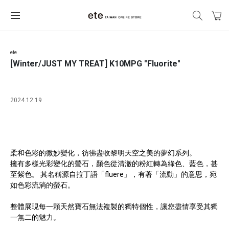
ete
[Winter/JUST MY TREAT] K10MPG "Fluorite"
2024.12.19
柔和色彩的微妙變化，彷彿盡收黎明天空之美的夢幻系列。
擁有多樣光彩變化的螢石，顏色從清澈的粉紅轉為綠色、藍色，甚
至紫色。 其名稱源自拉丁語「fluere」，有著「流動」的意思，宛
如色彩流淌的螢石。
整體展現每一顆天然寶石無法複製的獨特個性，讓您盡情享受其獨
一無二的魅力。