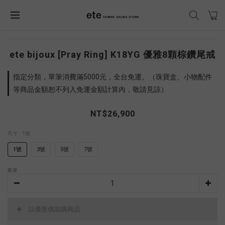
ete bijoux [Pray Ring] K18YG 優雅8顆棕鑽尾戒
指定分類，單筆消費滿5000元，全台免運。（珠寶盒、小物配件
等商品金額恕不列入免運金額計算內，敬請見諒）
NT$26,900
尺寸
: 1號
1號
3號
5號
7號
數量
以優惠價加購商品