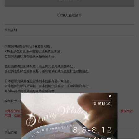
加入追蹤清單
商品說明
閃耀的8顆鑽石等距鑲嵌整個戒指，
K18金的色彩更添一層透明濕潤的光澤感，
從任何角度欣賞都能展現精緻的工藝。
也推薦做為指間戒佩戴，或是與其他尾戒層疊搭配，
多變的造型締造更多風格，優雅奢華的戒指也能打造個性搭配。
日本輕珠寶佩戴在左右手的小指戒有著不同涵義。
右小指能許願招來幸福，左小指能守護願望，讓幸福屬於自己，
每個時刻都能感受到好運降臨的喜悅。
調整尺寸：無法修改
※寶石(珍珠)為天然素材，寶石(珍珠)中的紋路、形狀、尺寸、色澤，皆為獨一無二，會有些許
不同，仍屬正常現象，購買前請知悉。
商品詳細