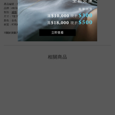
產品編號：62830001808
品牌：ete bijoux
類別：
戒指
尺寸：1號 3號 5號 7號
顏色：金色
材質：K18黃金(不含鎳，減緩過敏可能性)，鑽石 0.08 ct
※關於測量尺寸的詳細說明，請參閱
尺寸指南
。
相關商品