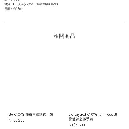
材質：K10黃金(不含鎳，減緩過敏可能性)
長度：約17cm
相關商品
ete K10YG 花瓣串織鍊式手鍊
ete [Layered]K10YG luminous 層
疊雙鍊交織手鍊
NT$5,200
NT$5,300