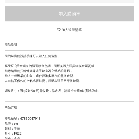
加入購物車
加入追蹤清單
商品說明
簡約時尚的設計手鍊可以融入任何造型。
享受K10黃金獨有的淺香檳金色調，閃耀美麗光澤與細膩金屬質感。
細緻編織的扭轉螺旋鍊式手鍊有著立體感的外形，
給人一種溫柔的印象，適合輕盈多層次的疊搭造型。
以自然不做作的空氣感輕珠寶，輕鬆表現日常穿搭時尚。
調整尺寸：可(縮短/加長)需收費，修改尺寸請親洽全國 ete 實體店鋪。
商品詳細
產品編號：67850047918
品牌：ete
類別：
手鍊
尺寸：FREE
顏色：金色