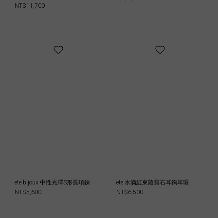
NT$11,700
ete bijoux 中性光澤S形長項鍊
ete 水滴紅東陵寶石耳鉤耳環
NT$5,600
NT$6,500