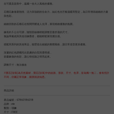
在可愛及甜美中，蘊藏一份大人風格的優雅。
石榴石象徵著熱情、活力與強韌的生命力，如紅色光芒般溫暖而堅定，為日常增添細緻的力量
與色彩。
細緻切割的石榴石在頸間閃耀迷人光澤，展現精緻優雅的氛圍。
鍊長約 5 公分可調，隨頸部線條輕鬆調整至最舒適的尺寸。
無論單戴或與其他項鍊疊搭，都能輕鬆展現層次感。
搭配同系列的其他單品，能營造出細膩的整體風格，讓日常造型更添優雅。
深邃的紅色調襯托出肌膚的白皙與透明感，
節慶象徵的色彩，讓心情也隨之明亮起來。
調整尺寸：無法修改
※寶石(珍珠)為天然素材，寶石(珍珠)中的紋路、形狀、尺寸、色澤，皆為獨一無二，會有些許
不同，仍屬正常現象，購買前請知悉。
商品詳細
產品編號：67860186018
品牌：ete
類別：
項鍊
尺寸：FREE