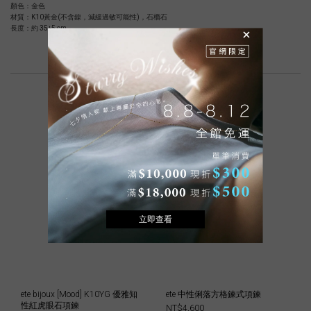
顏色：金色
材質：K10黃金(不含鎳，減緩過敏可能性)，石榴石
長度：約 35+5 cm
相關商品
ete bijoux [Mood] K10YG 優雅知
ete 中性俐落方格鍊式項鍊
性紅虎眼石項鍊
NT$4,600