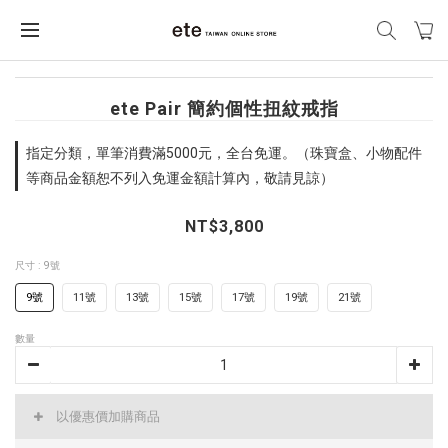
ete Pair 簡約個性扭紋戒指
指定分類，單筆消費滿5000元，全台免運。（珠寶盒、小物配件
等商品金額恕不列入免運金額計算內，敬請見諒）
NT$3,800
尺寸
: 9號
9號
11號
13號
15號
17號
19號
21號
數量
以優惠價加購商品