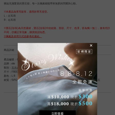
猶如充滿驚喜的寶石箱，每一次佩戴都能帶來無窮的閃耀與心動。
※本產品為單耳販售，適用於單耳造型。
L：左耳用
R：右耳用
※寶石(珍珠)為天然素材，寶石(珍珠)中的紋路、形狀、尺寸、色澤，皆為獨一無二，會有些許
不同，仍屬正常現象，購買前請知悉。
※佩戴及使用方式請參考此連結。
商品詳細
產品編號：
68840214418-68840214518
品牌：ete
類別：
耳夾式耳環(單耳)
尺寸：FREE
顏色：
L R
材質：
SV925純銀包鉑金塗層(不含鎳，減緩過敏可能性)、貝殼珍珠(人造珍珠)、鋯石
相關商品