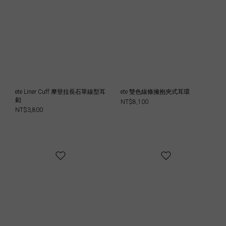
ete Liner Cuff 摩登拉長石單線型耳
ete 雙色線條擁抱夾式耳環
釦
NT$8,100
NT$3,800