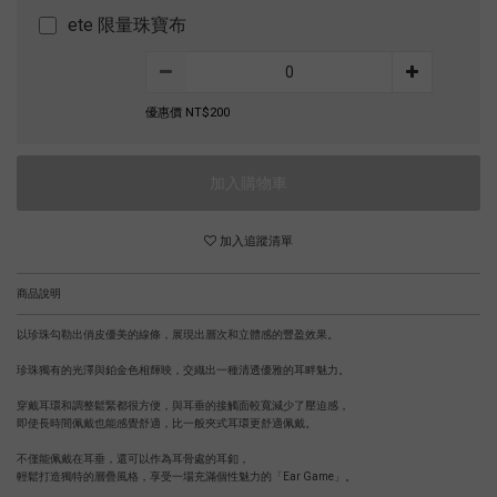
ete 限量珠寶布
優惠價 NT$200
加入購物車
加入追蹤清單
商品說明
以珍珠勾勒出俏皮優美的線條，展現出層次和立體感的豐盈效果。
珍珠獨有的光澤與鉑金色相輝映，交織出一種清透優雅的耳畔魅力。
穿戴耳環和調整鬆緊都很方便，與耳垂的接觸面較寬減少了壓迫感，
即使長時間佩戴也能感覺舒適，比一般夾式耳環更舒適佩戴。
不僅能佩戴在耳垂，還可以作為耳骨處的耳釦，
輕鬆打造獨特的層疊風格，享受一場充滿個性魅力的「Ear Game」。