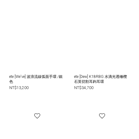
ete [We've] 波浪流線弧面手環 /銀
ete [Dew] K18RBG 水滴光透橄欖
色
石英切割耳鉤耳環
NT$13,200
NT$34,700