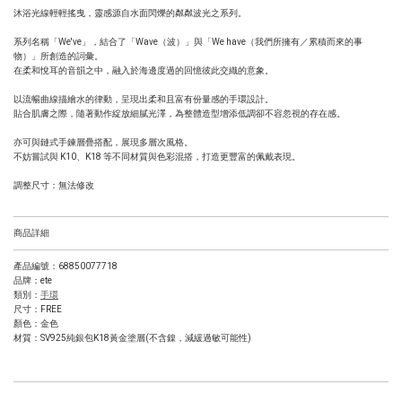
沐浴光線輕輕搖曳，靈感源自水面閃爍的粼粼波光之系列。
系列名稱「We've」，結合了「Wave（波）」與「We have（我們所擁有／累積而來的事
物）」所創造的詞彙。
在柔和悅耳的音韻之中，融入於海邊度過的回憶彼此交織的意象。
以流暢曲線描繪水的律動，呈現出柔和且富有份量感的手環設計。
貼合肌膚之際，隨著動作綻放細膩光澤，為整體造型增添低調卻不容忽視的存在感。
亦可與鏈式手鍊層疊搭配，展現多層次風格。
不妨嘗試與 K10、K18 等不同材質與色彩混搭，打造更豐富的佩戴表現。
調整尺寸：無法修改
商品詳細
產品編號：68850077718
品牌：ete
類別：
手環
尺寸：FREE
顏色：金色
材質：SV925純銀包K18黃金塗層(不含鎳，減緩過敏可能性)