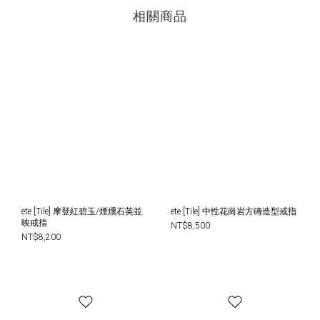
相關商品
ete [Tile] 摩登紅碧玉/煙燻石英並
ete [Tile] 中性花崗岩方磚造型戒指
映戒指
NT$8,500
NT$8,200