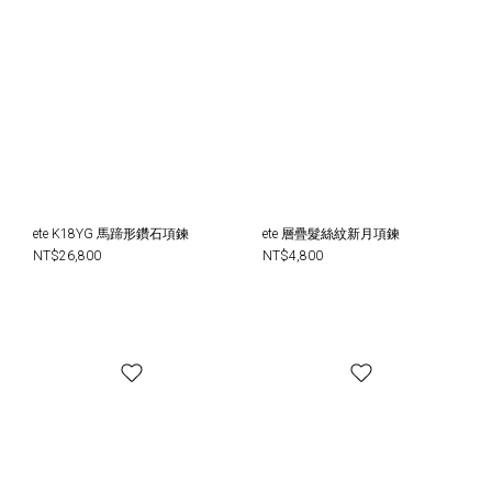
ete K18YG 馬蹄形鑽石項鍊
ete 層疊髮絲紋新月項鍊
NT$26,800
NT$4,800