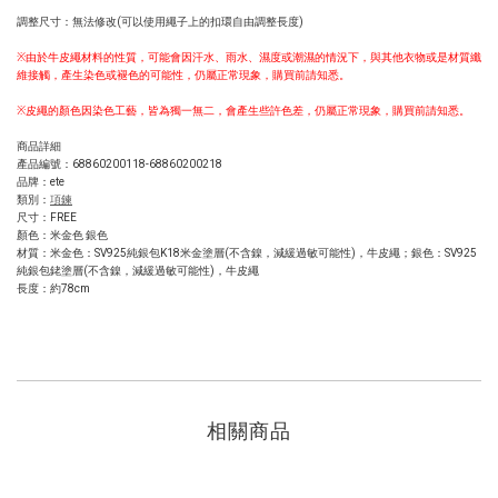
調整尺寸：無法修改(可以使用繩子上的扣環自由調整長度)
※由於牛皮繩材料的性質，可能會因汗水、雨水、濕度或潮濕的情況下，與其他衣物或是材質纖
維接觸，產生染色或褪色的可能性，仍屬正常現象，購買前請知悉。
※皮繩的顏色因染色工藝，皆為獨一無二，會產生些許色差，仍屬正常現象，購買前請知悉。
商品詳細
產品編號：
68860200118-68860200218
品牌：ete
類別：
項鍊
尺寸：FREE
顏色：米金色 銀色
材質：米金色：SV925純銀包K18米金塗層(不含鎳，減緩過敏可能性)，牛皮繩；銀色：SV925
純銀包銠塗層(不含鎳，減緩過敏可能性)，牛皮繩
長度：約78cm
相關商品