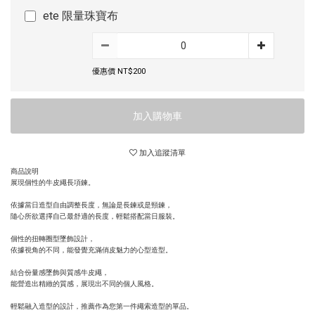
ete 限量珠寶布
優惠價 NT$200
加入購物車
加入追蹤清單
商品說明
展現個性的牛皮繩長項鍊。
依據當日造型自由調整長度，無論是長鍊或是頸鍊，
隨心所欲選擇自己最舒適的長度，輕鬆搭配當日服裝。
個性的扭轉圈型墜飾設計，
依據視角的不同，能發覺充滿俏皮魅力的心型造型。
結合份量感墜飾與質感牛皮繩，
能營造出精緻的質感，展現出不同的個人風格。
輕鬆融入造型的設計，推薦作為您第一件繩索造型的單品。