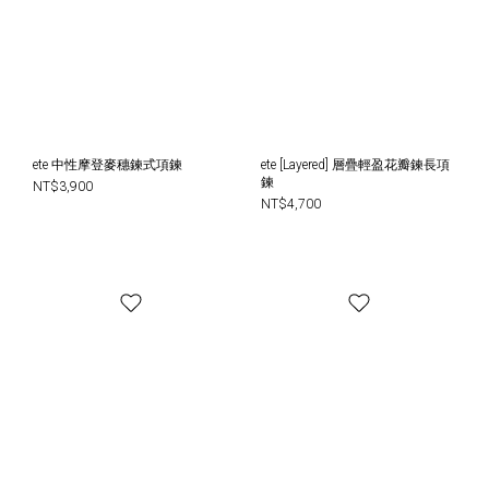
ete 中性摩登麥穗鍊式項鍊
ete [Layered] 層疊輕盈花瓣鍊長項
鍊
NT$3,900
NT$4,700