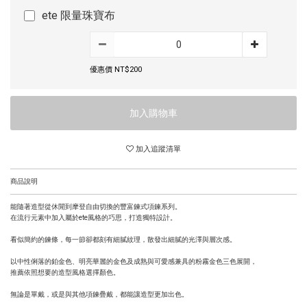
ete 限量珠寶布
優惠價 NT$200
加入購物車
加入追蹤清單
商品說明
能隨著造型從休閒到摩登自由切換的豐富鍊式項鍊系列。
在流行元素中加入屬於ete風格的巧思，打造獨特設計。
看似簡約的鍊條，每一節卻都刻有細膩紋理，散發出細膩的光澤與層次感。
以中性俐落的鉑金色、明亮華麗的金色及成熟與可愛感兼具的粉霧金色三色展開，
推薦依照想要的造型風格選擇顏色。
無論是單戴，或是與其他項鍊疊戴，都能讓造型更加出色。