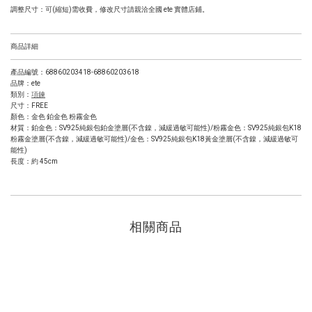
調整尺寸：可(縮短)需收費，修改尺寸請親洽全國 ete 實體店鋪。
商品詳細
產品編號：
68860203418-68860203618
品牌：ete
類別：
項鍊
尺寸：
FREE
顏色：金色 鉑金色 粉霧金色
材質：鉑金色：SV925純銀包鉑金塗層(不含鎳，減緩過敏可能性)/粉霧金色：SV925純銀包K18
粉霧金塗層(不含鎳，減緩過敏可能性)/金色：SV925純銀包K18黃金塗層(不含鎳，減緩過敏可
能性)
長度：約 45cm
相關商品