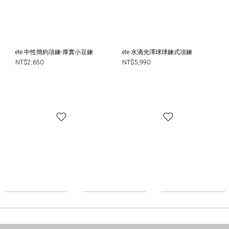
ete 中性簡約項鍊-厚實小豆鍊
ete 水滴光澤球球鍊式項鍊
NT$2,650
NT$5,990