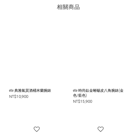
相關商品
ete 典雅氣質酒桶米蘭腕錶
ete 時尚鈦金蜥蜴皮八角腕錶(金
色/藍色)
NT$10,900
NT$15,900