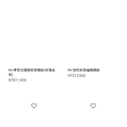
ete 摩登太陽能矩形腕錶(玫瑰金
ete 知性矩形編織腕錶
色)
NT$10,900
NT$11,900