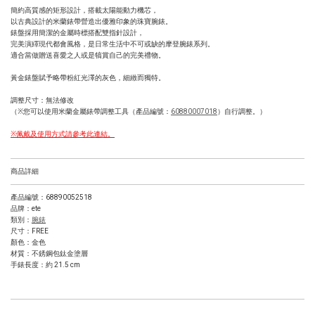
簡約高質感的矩形設計，搭載太陽能動力機芯，
以古典設計的米蘭錶帶營造出優雅印象的珠寶腕錶。
錶盤採用簡潔的金屬時標搭配雙指針設計，
完美演繹現代都會風格，是日常生活中不可或缺的摩登腕錶系列。
適合當做贈送喜愛之人或是犒賞自己的完美禮物。
黃金錶盤賦予
略帶粉紅光澤的灰色，細緻而獨特。
調整尺寸：無法修改
（※您可以使用米蘭金屬錶帶調整工具（產品編號：
60880007018
）自行調整。）
※佩戴及使用方式請參考此連結。
商品詳細
產品編號：68890052518
品牌：ete
類別：
腕錶
尺寸：FREE
顏色：金色
材質：不銹鋼包鈦金塗層
手錶長度：約 21.5 cm