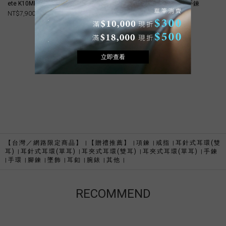
ete K10MPG 疊層雙色手鍊
ete K10YG 花瓣串織鍊式手鍊
NT$7,900
NT$5,200
【台灣／網路限定商品】
【贈禮推薦】
項鍊
戒指
耳針式耳環(雙
|
|
|
|
耳)
耳針式耳環(單耳)
耳夾式耳環(雙耳)
耳夾式耳環(單耳)
手鍊
|
|
|
|
手環
腳鍊
墜飾
耳釦
腕錶
其他
|
|
|
|
|
|
|
RECOMMEND