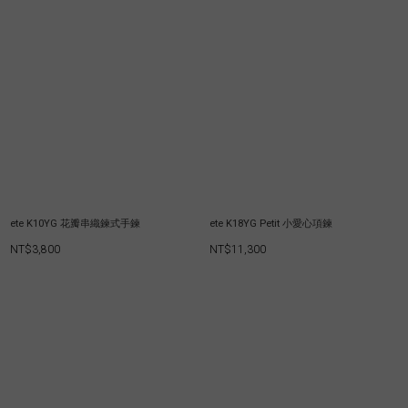
ete K10YG 花瓣串織鍊式手鍊
ete K18YG Petit 小愛心項鍊
NT$3,800
NT$11,300