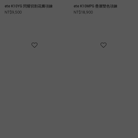
ete K10YG 閃耀切割花瓣項鍊
ete K10MPG 疊層雙色項鍊
NT$9,500
NT$18,900