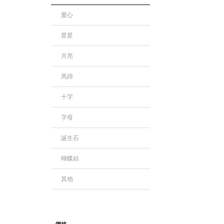
愛心
星星
月亮
馬蹄
十字
字母
誕生石
蝴蝶結
其他