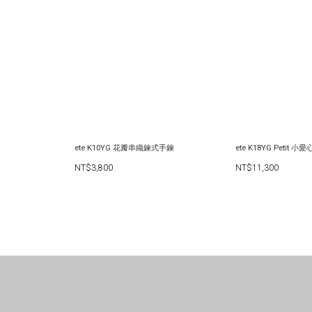
ete K10YG 花瓣串織鍊式手鍊
ete K18YG Petit 小
NT$3,800
NT$11,300