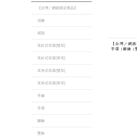
【台灣／網路限定商品】
項鍊
戒指
【台灣／網
耳針式耳環(雙耳)
手環
腳鍊
|
|
耳針式耳環(單耳)
耳夾式耳環(雙耳)
耳夾式耳環(單耳)
手鍊
手環
腳鍊
墜飾