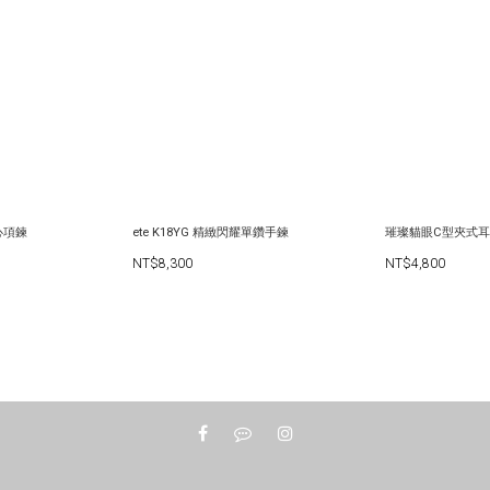
愛心項鍊
ete K18YG 精緻閃耀單鑽手鍊
璀璨貓眼C型夾式耳
NT$8,300
NT$4,800