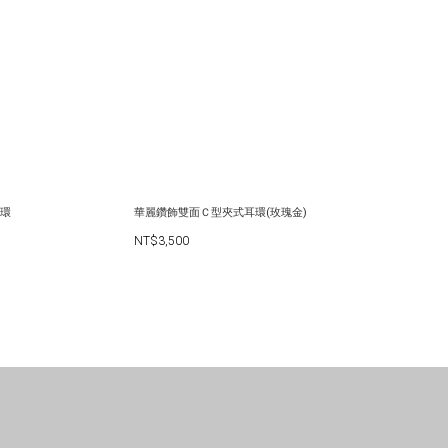
環
華麗鑽飾雙面Ｃ型夾式耳環(玫瑰金)
NT$3,500