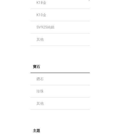
K18金
K10金
SV925純銀
其他
寶石
鑽石
珍珠
其他
主題