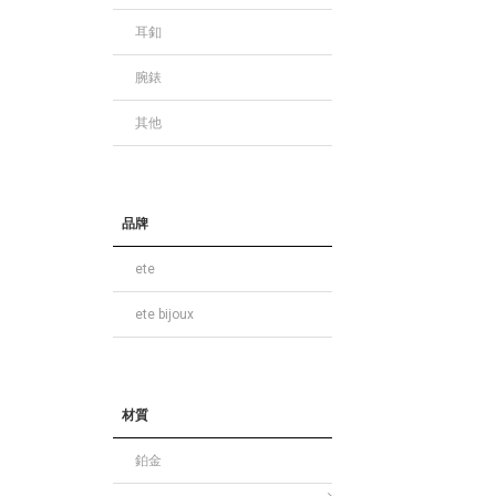
耳釦
腕錶
其他
品牌
ete
ete bijoux
材質
鉑金