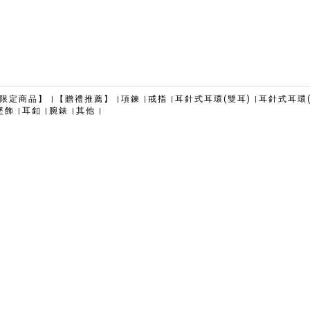
路限定商品】
【贈禮推薦】
項鍊
戒指
耳針式耳環(雙耳)
耳針式耳環
|
|
|
|
|
墜飾
耳釦
腕錶
其他
|
|
|
|